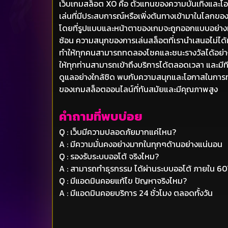
เว็บเกมสล็อต XO คือ ตัวแทนของความบันเทิงและโอกา
เล่นที่มีประสบการณ์หรือเพิ่งต้นทางเข้ามาในโลก
โดยที่รูปแบบและหน้าตาของเกมจะถูกออกแบบอย่างมีเ
ซ้อน ความสนุกของการเล่นสล็อตที่เรานำเสนอไม่ได้มี
ทำให้ทุกคนสามารถทดลองโชคและชนะรางวัลได้อย่างส
ให้ทุกท่านสามารถเข้าถึงบริการได้ตลอดเวลา และมีท
ดูแลอย่างใกล้ชิด พบกับความสนุกและโอกาสในการทำเงิน
ของเกมสล็อตออนไลน์ที่ทันสมัยและมีคุณภาพสูง
คำถามที่พบบ่อย
Q : เว็บมีความปลอดภัยมากแค่ไหน?
A : มีความมั่นคงอย่างมากในทุกๆด้านอย่างแน่นอน
Q : รองรับระบบออโต้ จริงไหม?
A : สามารถทำธุรกรรม ได้ผ่านระบบออโต้ ภายใน 60ว
Q : มีแอดมินคอยแก้ไข ปัญหาจริงไหม?
A : มีแอดมินคอยบริการ 24 ชั่วโมง ตลอดทั้งวัน