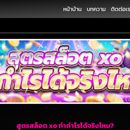
หน้าบ้าน
บทความ
ติดต่อเ
สูตรสล็อต xo ทำกำไรได้จริงไหม?