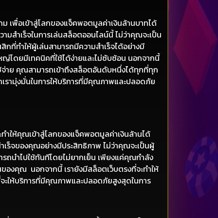
 เพื่อเข้าสู่โลกของแจ็คพอตมูลค่าเงินล้านบาทได้
ามสำเร็จในการเล่นสล็อตออนไลน์นี้ ไม่ว่าคุณจะเป็น
สิกที่ทำให้ผู้เล่นสามารถมีความสำเร็จได้อย่างมี
โดยมีเทคนิคที่ใช้ได้ง่ายและไม่ซับซ้อน นอกจากนี้
่าย คุณสามารถเข้าถึงสล็อตอันดับหนึ่งได้ทุกที่ทุก
กเรามุ่งมั่นในการให้บริการที่มีคุณภาพและปลอดภัย
ำให้คุณเข้าสู่โลกของแจ็คพอตมูลค่าเงินล้านได้
ร็จของคุณอย่างมีประสิทธิภาพ ไม่ว่าคุณจะเป็นผู้
ารถนำไปใช้ทันทีโดยไม่ยากเย็น เพียงแค่คุณกำลัง
นของคุณ นอกจากนี้ เรายังมีสล็อตเว็บตรงที่จะทำให้
นที่จะให้บริการที่มีคุณภาพและปลอดภัยสูงสุดในการ