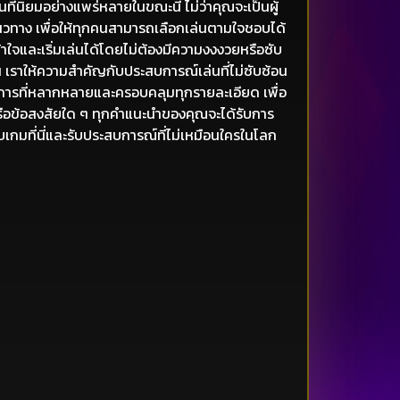
่นิยมอย่างแพร่หลายในขณะนี้ ไม่ว่าคุณจะเป็นผู้
วทาง เพื่อให้ทุกคนสามารถเลือกเล่นตามใจชอบได้
จและเริ่มเล่นได้โดยไม่ต้องมีความงงงวยหรือซับ
น เราให้ความสำคัญกับประสบการณ์เล่นที่ไม่ซับซ้อน
ิการที่หลากหลายและครอบคลุมทุกรายละเอียด เพื่อ
มหรือข้อสงสัยใด ๆ ทุกคำแนะนำของคุณจะได้รับการ
เกมที่นี่และรับประสบการณ์ที่ไม่เหมือนใครในโลก