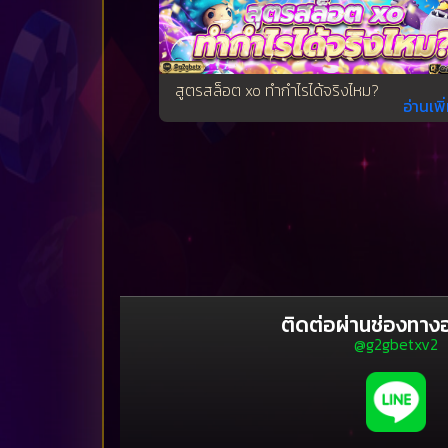
สูตรสล็อต xo ทำกำไรได้จริงไหม?
อ่านเพิ
ติดต่อผ่านช่องทาง
@g2gbetxv2