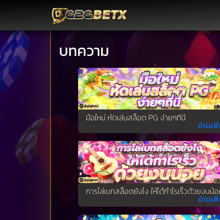
บทความ
มือใหม่ หัดเล่นสล็อต PG ง่ายๆที่นี่
อ่านเพิ
การไล่เบทสล็อตยังไง ให้ได้กำไรเร็วด้วยงบน้อ
อ่านเพิ