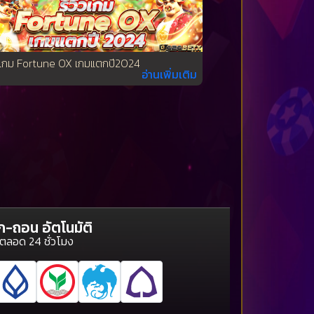
ิวเกม Fortune OX เกมแตกปี2024
อ่านเพิ่มเติม
ก-ถอน อัตโนมัติ
ตลอด 24 ชั่วโมง